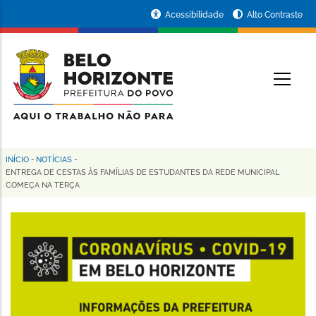
Pular
Portal
Acessibilidade
Alto Contraste
para
da
o
conteúdo
Prefeitura
O
principal
de
Belo
Horizonte
INÍCIO
-
NOTÍCIAS
-
Trilha
ENTREGA DE CESTAS ÀS FAMÍLIAS DE ESTUDANTES DA REDE MUNICIPAL
COMEÇA NA TERÇA
de
navegação