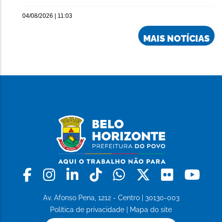
04/08/2026 | 11:03
MAIS NOTÍCIAS
Facebook
Instagram
Linkedin
Tiktok
Whatsapp
X
Flickr
Yo
Av. Afonso Pena, 1212 - Centro | 30130-003
Política de privacidade
|
Mapa do site