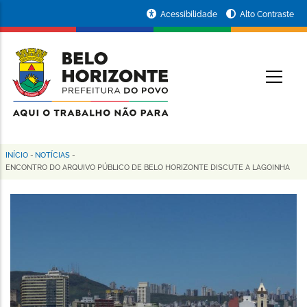
Pular
Portal
Acessibilidade
Alto Contraste
para
da
o
conteúdo
Prefeitura
O
principal
de
Belo
Horizonte
INÍCIO
-
NOTÍCIAS
-
Trilha
ENCONTRO DO ARQUIVO PÚBLICO DE BELO HORIZONTE DISCUTE A LAGOINHA
de
navegação