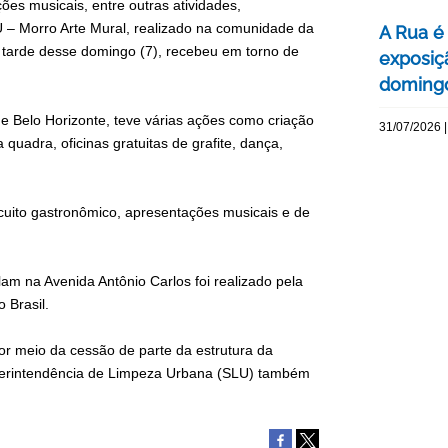
ções musicais, entre outras atividades,
 Morro Arte Mural, realizado na comunidade da
A Rua é 
na tarde desse domingo (7), recebeu em torno de
exposiç
domingo
 de Belo Horizonte, teve várias ações como criação
31/07/2026 |
 quadra, oficinas gratuitas de grafite, dança,
rcuito gastronômico, apresentações musicais e de
am na Avenida Antônio Carlos foi realizado pela
 Brasil.
por meio da cessão de parte da estrutura da
uperintendência de Limpeza Urbana (SLU) também