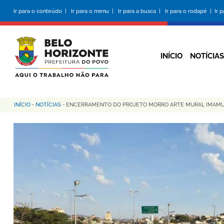
Pular
Ir para o conteúdo |
Ir para o menu |
Ir para a busca |
Ir para o rodapé |
Ir 
para
o
conteúdo
principal
INÍCIO
NOTÍCIAS
INÍCIO
-
NOTÍCIAS
-
ENCERRAMENTO DO PROJETO MORRO ARTE MURAL (MAMU),
Trilha
de
navegação