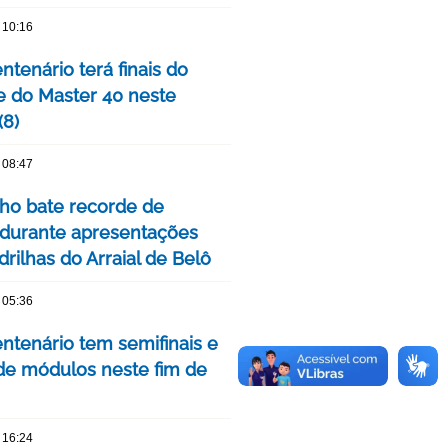
 10:16
tenário terá finais do
e do Master 40 neste
(8)
 08:47
nho bate recorde de
 durante apresentações
rilhas do Arraial de Belô
 05:36
ntenário tem semifinais e
 de módulos neste fim de
 16:24