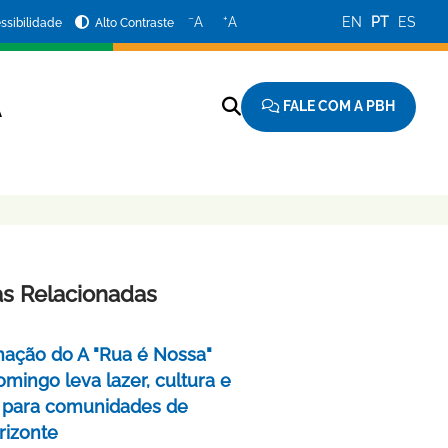
−
+
A
A
EN
PT
ES
ssibilidade
Alto Contraste
FALE COM A PBH
A
as Relacionadas
ação do A "Rua é Nossa"
mingo leva lazer, cultura e
 para comunidades de
rizonte