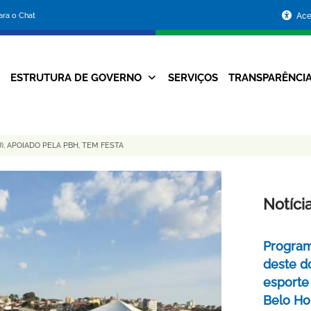
Portal
para o Chat
Ace
da
Prefeitura
ESTRUTURA DE GOVERNO
SERVIÇOS
TRANSPARÊNCI
Navegação
de
Principal
Belo
 APOIADO PELA PBH, TEM FESTA
Horizonte
Notíci
Program
deste do
esporte
Belo Ho