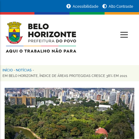
Pular
Portal
Acessibilidade
Alto Contraste
para
da
o
conteúdo
Prefeitura
O
principal
de
Belo
Horizonte
INÍCIO
-
NOTÍCIAS
-
Trilha
EM BELO HORIZONTE, ÍNDICE DE ÁREAS PROTEGIDAS CRESCE 38% EM 2021
de
navegação