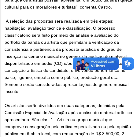
para que os artistas possam apresentar um pouco da sua riqueza
cultural para os moradores e turistas", comenta Castro.
A seleção das propostas será realizada em três etapas:
habilitação, avaliação técnica e classificação. O processo
classificatório será feito por meio de análise e avaliação do
portfólio da banda ou artista que permitam a verificação da
consistência e pertinência da proposta artística e do grau de
inserção no cenário musical no gênero, da audição do material
disponibilizado em áudio (CD) e/ou vídeo (DVD) e da análise da
concepção artística do candidato, envolvendo performance no
palco, figurino, empatia com o público, produção geral etc.
Somente serão consideradas apresentações do gênero musical
inscrito.
Os artistas serão divididos em duas categorias, definidas pela
Comissão Especial de Avaliação após análise do material artístico
apresentado. São elas: 1 - Artista ou grupo musical que
comprove consagração pela crítica especializada ou pela opinião
pública em âmbito local, com remuneração de R$ 3.500,00; 2 -