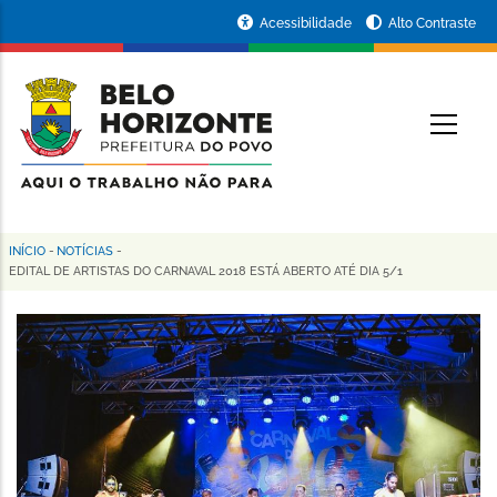
Pular
Portal
Acessibilidade
Alto Contraste
para
da
o
conteúdo
Prefeitura
O
principal
de
Belo
Horizonte
INÍCIO
-
NOTÍCIAS
-
Trilha
EDITAL DE ARTISTAS DO CARNAVAL 2018 ESTÁ ABERTO ATÉ DIA 5/1
de
navegação