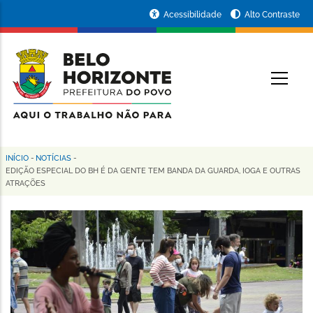
Pular
Portal
Acessibilidade
Alto Contraste
para
da
o
conteúdo
Prefeitura
O
principal
de
Belo
Horizonte
INÍCIO
-
NOTÍCIAS
-
Trilha
EDIÇÃO ESPECIAL DO BH É DA GENTE TEM BANDA DA GUARDA, IOGA E OUTRAS
ATRAÇÕES
de
navegação