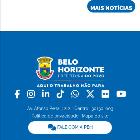
MAIS NOTÍCIAS
Facebook
Instagram
Linkedin
Tiktok
Whatsapp
X
Flickr
Yo
Av. Afonso Pena, 1212 - Centro | 30130-003
Política de privacidade
|
Mapa do site
FALE COM A
PBH