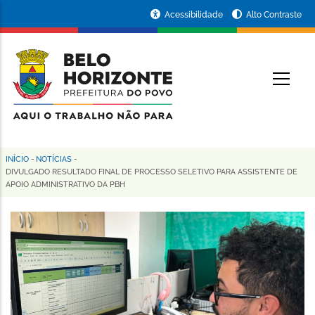
Pular
Portal
Acessibilidade
Alto Contraste
para
da
o
conteúdo
Prefeitura
O
principal
de
Belo
Horizonte
INÍCIO
-
NOTÍCIAS
-
Trilha
DIVULGADO RESULTADO FINAL DE PROCESSO SELETIVO PARA ASSISTENTE DE
APOIO ADMINISTRATIVO DA PBH
de
navegação