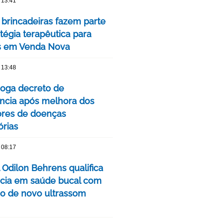
 13:41
 brincadeiras fazem parte
tégia terapêutica para
s em Venda Nova
 13:48
oga decreto de
cia após melhora dos
ores de doenças
órias
 08:17
 Odilon Behrens qualifica
ncia em saúde bucal com
ão de novo ultrassom