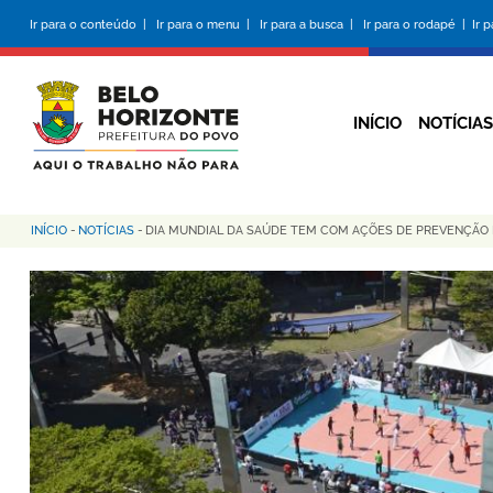
Pular
Ir para o conteúdo |
Ir para o menu |
Ir para a busca |
Ir para o rodapé |
Ir 
para
o
conteúdo
principal
INÍCIO
NOTÍCIAS
INÍCIO
-
NOTÍCIAS
-
DIA MUNDIAL DA SAÚDE TEM COM AÇÕES DE PREVENÇÃO 
Trilha
de
navegação