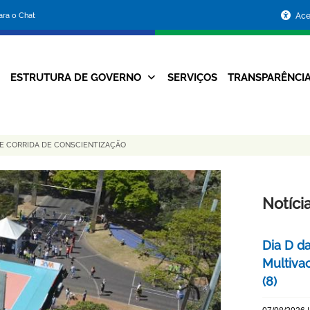
Portal
para o Chat
Ace
da
Prefeitura
ESTRUTURA DE GOVERNO
SERVIÇOS
TRANSPARÊNCI
Navegação
de
Principal
Belo
E CORRIDA DE CONSCIENTIZAÇÃO
Horizonte
Notíci
Dia D d
Multiva
(8)