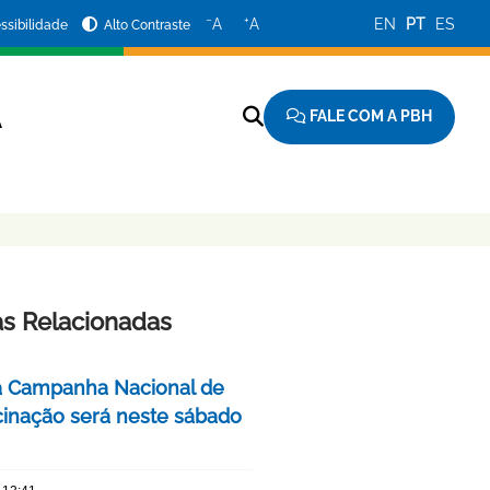
−
+
A
A
EN
PT
ES
ssibilidade
Alto Contraste
FALE COM A PBH
A
as Relacionadas
a Campanha Nacional de
cinação será neste sábado