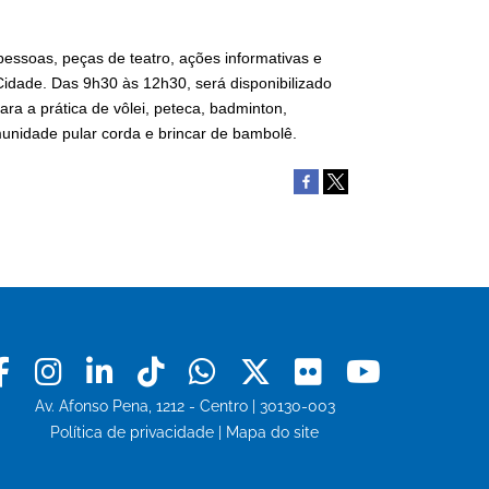
essoas, peças de teatro, ações informativas e
idade. Das 9h30 às 12h30, será disponibilizado
 a prática de vôlei, peteca, badminton,
unidade pular corda e brincar de bambolê.
Facebook
Instagram
Linkedin
Tiktok
Whatsapp
X
Flickr
Youtu
Av. Afonso Pena, 1212 - Centro | 30130-003
Política de privacidade
|
Mapa do site