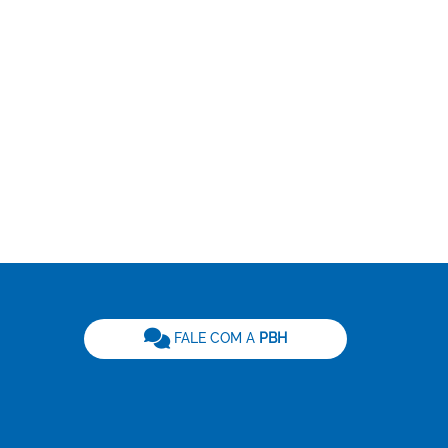
be
FALE COM A
PBH