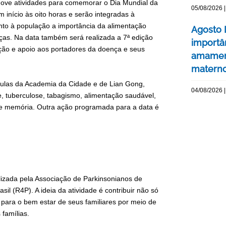
omove atividades para comemorar o Dia Mundial da
05/08/2026 |
 início às oito horas e serão integradas à
unto à população a importância da alimentação
Agosto 
nças. Na data também será realizada a 7ª edição
importâ
ação e apoio aos portadores da doença e seus
amament
matern
aulas da Academia da Cidade e de Lian Gong,
04/08/2026 |
, tuberculose, tabagismo, alimentação saudável,
de memória. Outra ação programada para a data é
alizada pela Associação de Parkinsonianos de
il (R4P). A ideia da atividade é contribuir não só
para o bem estar de seus familiares por meio de
famílias.