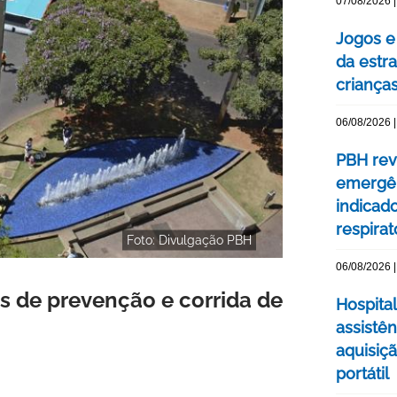
07/08/2026 |
Jogos e
da estra
criança
06/08/2026 |
PBH rev
emergên
indicad
respirat
Foto: Divulgação PBH
06/08/2026 |
 de prevenção e corrida de
Hospital
assistê
aquisiç
portátil