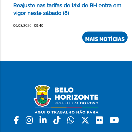
Reajuste nas tarifas de táxi de BH entra em
vigor neste sábado (8)
06/08/2026 | 09:40
MAIS NOTÍCIAS
Facebook
Instagram
Linkedin
Tiktok
Whatsapp
X
Flickr
Yo