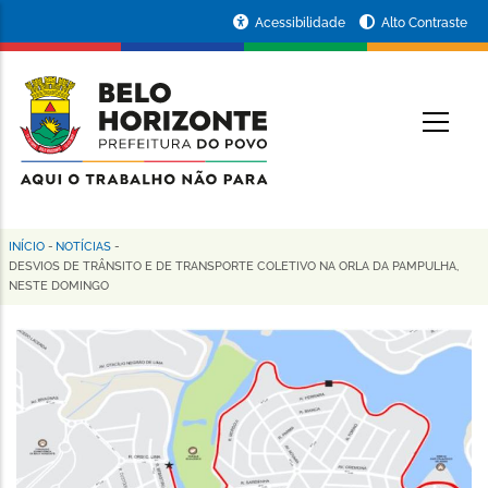
Pular
Portal
Acessibilidade
Alto Contraste
para
da
o
conteúdo
Prefeitura
O
principal
de
Belo
Horizonte
INÍCIO
-
NOTÍCIAS
-
Trilha
DESVIOS DE TRÂNSITO E DE TRANSPORTE COLETIVO NA ORLA DA PAMPULHA,
NESTE DOMINGO
de
navegação