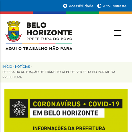
Pular
Portal
Acessibilidade
Alto Contraste
para
da
o
conteúdo
Prefeitura
O
principal
de
Belo
Horizonte
INÍCIO
-
NOTÍCIAS
-
Trilha
DEFESA DA AUTUAÇÃO DE TRÂNSITO JÁ PODE SER FEITA NO PORTAL DA
PREFEITURA
de
navegação