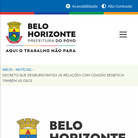
Pular
Portal
Acessibilidade
Alto Contraste
para
da
o
conteúdo
Prefeitura
O
principal
de
Belo
Horizonte
INÍCIO
-
NOTÍCIAS
-
Trilha
DECRETO QUE DESBUROCRATIZA AS RELAÇÕES COM CIDADÃO BENEFICIA
TAMBÉM AS OSCS
de
navegação