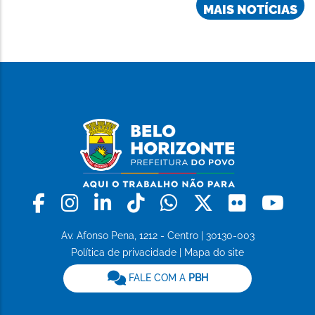
MAIS NOTÍCIAS
Facebook
Instagram
Linkedin
Tiktok
Whatsapp
X
Flickr
Yo
Av. Afonso Pena, 1212 - Centro | 30130-003
Política de privacidade
|
Mapa do site
FALE COM A
PBH