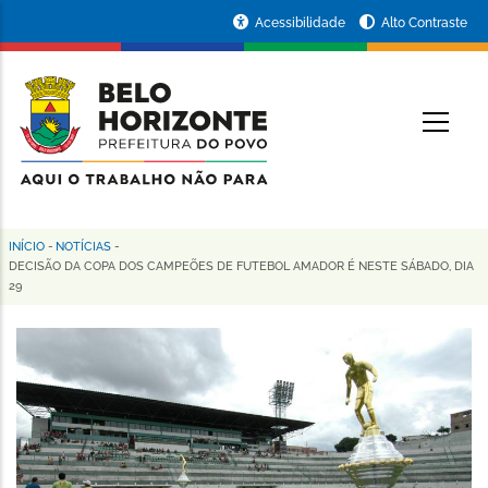
Pular
Portal
Acessibilidade
Alto Contraste
para
da
o
conteúdo
Prefeitura
O
principal
de
Belo
Horizonte
INÍCIO
-
NOTÍCIAS
-
Trilha
DECISÃO DA COPA DOS CAMPEÕES DE FUTEBOL AMADOR É NESTE SÁBADO, DIA
29
de
navegação