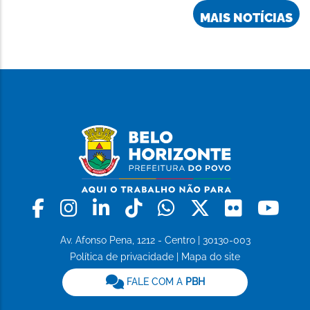
MAIS NOTÍCIAS
Facebook
Instagram
Linkedin
Tiktok
Whatsapp
X
Flickr
Yo
Av. Afonso Pena, 1212 - Centro | 30130-003
Política de privacidade
|
Mapa do site
FALE COM A
PBH