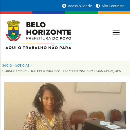
Pular
Portal
Acessibilidade
Alto Contraste
para
da
o
conteúdo
Prefeitura
O
principal
de
Belo
Horizonte
INÍCIO
-
NOTÍCIAS
-
Trilha
CURSOS OFERECIDOS PELA PRODABEL PROFISSIONALIZAM DUAS GERAÇÕES
de
navegação