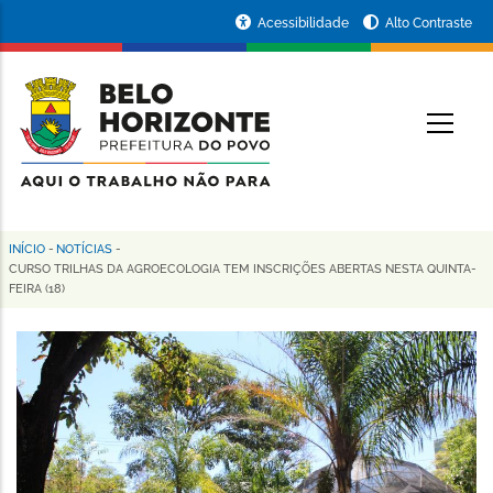
Pular
Portal
Acessibilidade
Alto Contraste
para
da
o
conteúdo
Prefeitura
O
principal
de
Belo
Horizonte
INÍCIO
-
NOTÍCIAS
-
Trilha
CURSO TRILHAS DA AGROECOLOGIA TEM INSCRIÇÕES ABERTAS NESTA QUINTA-
FEIRA (18)
de
navegação