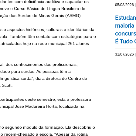
dantes com deficiência auditiva e capacitar os
05/08/2026 |
omove o Curso Básico de Língua Brasileira de
ociação dos Surdos de Minas Gerais (ASMG).
Estudan
maioria
 aspectos históricos, culturais e identitários da
concurs
aula. Também têm contato com estratégias para o
É Tudo 
matriculados hoje na rede municipal 261 alunos
31/07/2026 |
ual, dos conhecimentos dos profissionais,
idade para surdos. As pessoas têm a
inguística surda”, diz a diretora do Centro de
 Scott.
articipantes deste semestre, está a professora
Municipal José Madureira Horta, localizada na
 no segundo módulo da formação. Ela descobriu o
 recém-chegado à escola. “Apesar da rotina