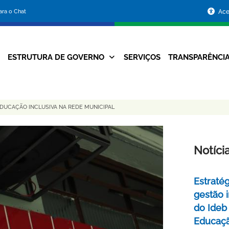
Portal
para o Chat
Ace
da
Prefeitura
ESTRUTURA DE GOVERNO
SERVIÇOS
TRANSPARÊNCI
Navegação
de
Principal
Belo
EDUCAÇÃO INCLUSIVA NA REDE MUNICIPAL
Horizonte
Notíci
Estraté
gestão 
do Ideb
Educaç