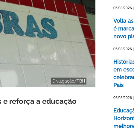
06/08/2026 |
Volta às
é marca
novo pl
06/08/2026 |
Históri
em esco
celebra
Divulgação/PBH
Pais
06/08/2026 |
s e reforça a educação
Educaçã
Horizont
melhore