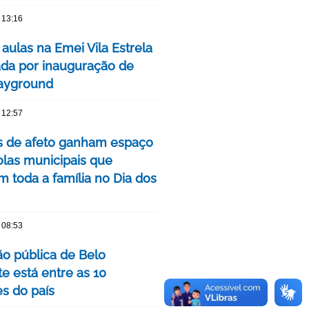
 13:16
 aulas na Emei Vila Estrela
da por inauguração de
ayground
 12:57
as de afeto ganham espaço
las municipais que
m toda a família no Dia dos
 08:53
o pública de Belo
e está entre as 10
s do país