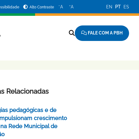
−
+
A
A
EN
PT
ES
ssibilidade
Alto Contraste
FALE COM A PBH
A
as Relacionadas
gias pedagógicas e de
impulsionam crescimento
 na Rede Municipal de
ão