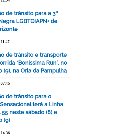
 12:04
o de trânsito para a 3ª
 Negra LGBTQIAPN+ de
rizonte
 11:47
o de trânsito e transporte
orrida “Boníssima Run”, no
 (9), na Orla da Pampulha
 07:45
o de trânsito para o
 Sensacional terá a Linha
 55 neste sábado (8) e
 (9)
 14:36