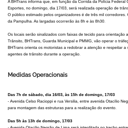
A BHTrans informa que, em função da Corrida da Polícia Federal
Esportes, no domingo, dia 17/03, será realizada operação de trân
O público estimado pelos organizadores é de três mil corredores. 
da Pampulha. As largadas ocorrerão às 8h e às 8h30.
Os locais serão sinalizados com faixas de tecido para orientação
Trânsito, BHTrans, Guarda Municipal e PMMG, vão operar o tráfeg
BHTrans orienta os motoristas a redobrar a atenção e respeitar a 
agentes de trânsito durante a operação.
Medidas Operacionais
Das 7h de sábado, dia 16/03, às 15h de domingo, 17/03
- Avenida Celso Racioppi e rua Versilia, entre avenida Otacílio Ne
para montagem das estruturas para a realização do evento.
Das 5h às 13h de domingo, 17/03
- Avenida Otacílio Negrão de Lima será interditada no trecho entr