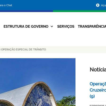
Portal
para o Chat
Ace
da
Prefeitura
ESTRUTURA DE GOVERNO
SERVIÇOS
TRANSPARÊNCI
Navegação
de
Principal
Belo
M OPERAÇÃO ESPECIAL DE TRÂNSITO
Horizonte
Notíci
Operaçã
Cruzeir
(9)