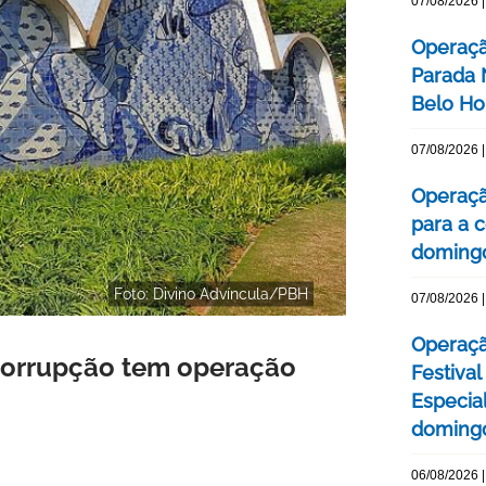
07/08/2026 |
Operaçã
Parada
Belo Ho
07/08/2026 |
Operaçã
para a c
domingo
Foto: Divino Advíncula/PBH
07/08/2026 |
Operaçã
 Corrupção tem operação
Festival
Especial
domingo
06/08/2026 |