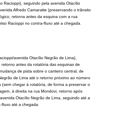
 Racioppi), seguindo pela avenida Otacílio
venida Alfredo Camaratte (preservando o trânsito
lógico, retorna antes da esquina com a rua
lso Racioppi no contra-fluxo até a chegada.
cioppi/avenida Otacílio Negrão de Lima),
retorno antes da rotatória das esquinas de
udança de pista sobre o canteiro central, de
io Negrão de Lima até o retorno próximo ao número
a (sem chegar à rotatória, de forma a preservar o
agem, à direita na rua Mondovi, retorno após
a avenida Otacílio Negrão de Lima, seguindo até a
-fluxo até a chegada.