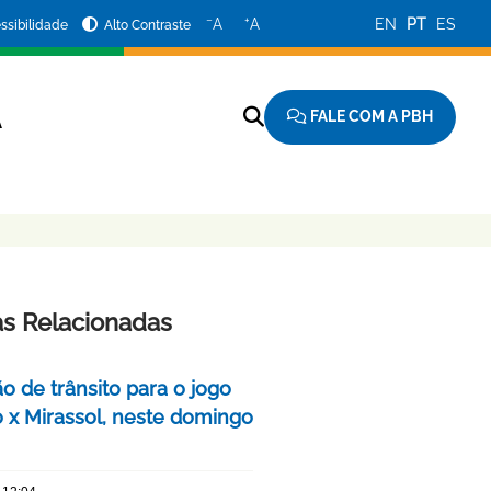
−
+
A
A
EN
PT
ES
ssibilidade
Alto Contraste
FALE COM A PBH
A
as Relacionadas
o de trânsito para o jogo
o x Mirassol, neste domingo