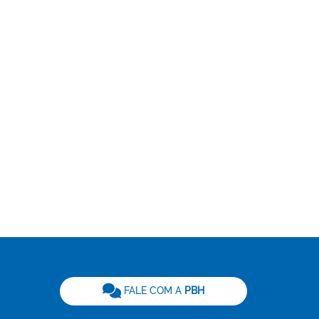
be
FALE COM A
PBH