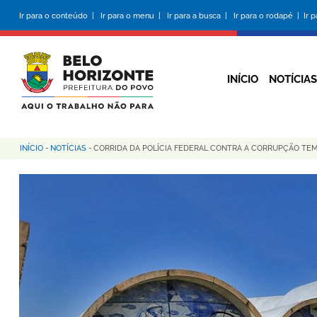
Pular
Ir para o conteúdo |
Ir para o menu |
Ir para a busca |
Ir para o rodapé |
Ir 
para
o
conteúdo
principal
INÍCIO
NOTÍCIAS
INÍCIO
-
NOTÍCIAS
-
CORRIDA DA POLÍCIA FEDERAL CONTRA A CORRUPÇÃO TE
Trilha
de
navegação