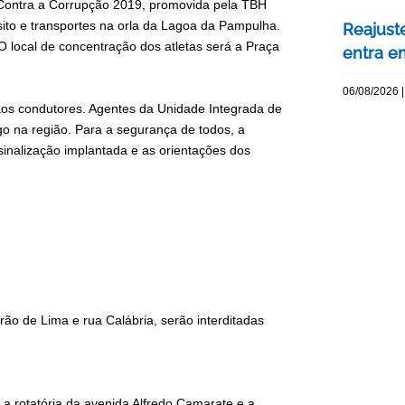
 Contra a Corrupção 2019, promovida pela TBH
sito e transportes na orla da Lagoa da Pampulha.
Reajuste
O local de concentração dos atletas será a Praça
entra e
06/08/2026 |
 aos condutores. Agentes da Unidade Integrada de
o na região. Para a segurança de todos, a
sinalização implantada e as orientações dos
grão de Lima e rua Calábria, serão interditadas
e a rotatória da avenida Alfredo Camarate e a