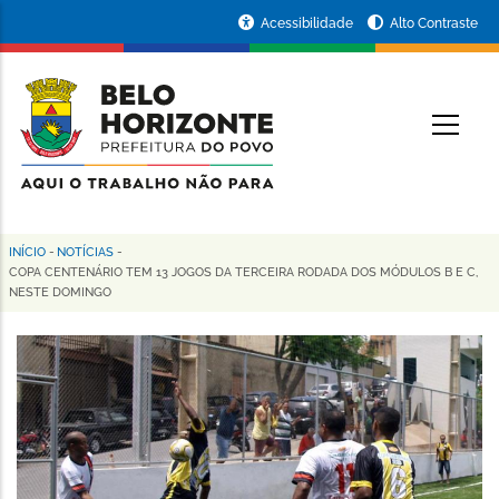
Pular
Portal
Acessibilidade
Alto Contraste
para
da
o
conteúdo
Prefeitura
O
principal
de
Belo
Horizonte
INÍCIO
-
NOTÍCIAS
-
Trilha
COPA CENTENÁRIO TEM 13 JOGOS DA TERCEIRA RODADA DOS MÓDULOS B E C,
NESTE DOMINGO
de
navegação