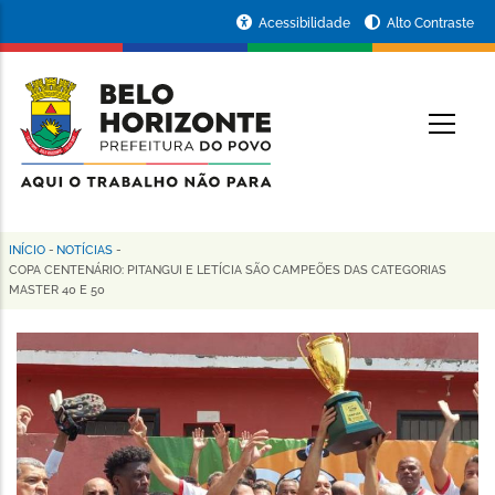
Pular
Portal
Acessibilidade
Alto Contraste
para
da
o
conteúdo
Prefeitura
O
principal
de
Belo
Horizonte
INÍCIO
-
NOTÍCIAS
-
Trilha
COPA CENTENÁRIO: PITANGUI E LETÍCIA SÃO CAMPEÕES DAS CATEGORIAS
MASTER 40 E 50
de
navegação