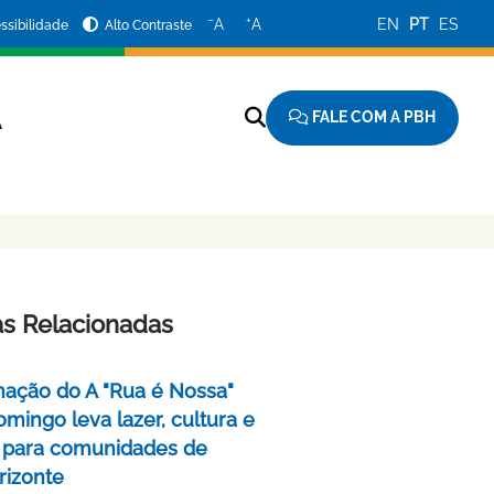
−
+
A
A
EN
PT
ES
ssibilidade
Alto Contraste
FALE COM A PBH
A
as Relacionadas
ação do A "Rua é Nossa"
mingo leva lazer, cultura e
 para comunidades de
rizonte