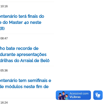
 10:16
tenário terá finais do
e do Master 40 neste
(8)
 08:47
nho bate recorde de
 durante apresentações
rilhas do Arraial de Belô
 05:36
ntenário tem semifinais e
 de módulos neste fim de
 16:24