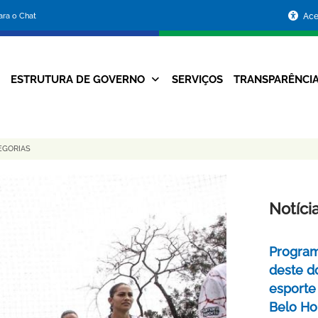
Portal
para o Chat
Ace
da
Prefeitura
ESTRUTURA DE GOVERNO
SERVIÇOS
TRANSPARÊNCI
Navegação
de
Principal
Belo
EGORIAS
Horizonte
Notíci
Program
deste do
esporte
Belo Ho