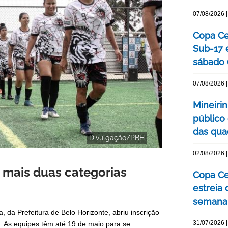
07/08/2026 |
Copa Cen
Sub-17 
sábado 
07/08/2026 |
Mineiri
público
das quad
Divulgação/PBH
02/08/2026 |
 mais duas categorias
Copa Ce
estreia
semana
da Prefeitura de Belo Horizonte, abriu inscrição
31/07/2026 |
. As equipes têm até 19 de maio para se