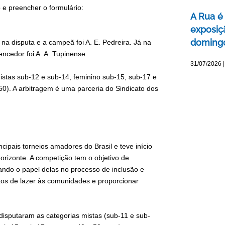
 e preencher o formulário:
A Rua é 
exposiç
domingo
 na disputa e a campeã foi A. E. Pedreira. Já na
ncedor foi A. A. Tupinense.
31/07/2026 |
istas sub-12 e sub-14, feminino sub-15, sub-17 e
50). A arbitragem é uma parceria do Sindicato dos
pais torneios amadores do Brasil e teve início
izonte. A competição tem o objetivo de
ando o papel delas no processo de inclusão e
tos de lazer às comunidades e proporcionar
isputaram as categorias mistas (sub-11 e sub-