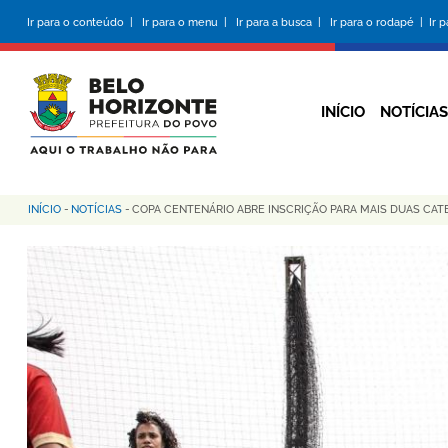
Pular
Ir para o conteúdo |
Ir para o menu |
Ir para a busca |
Ir para o rodapé |
Ir 
para
o
conteúdo
principal
INÍCIO
NOTÍCIAS
INÍCIO
-
NOTÍCIAS
-
COPA CENTENÁRIO ABRE INSCRIÇÃO PARA MAIS DUAS CAT
Trilha
de
navegação