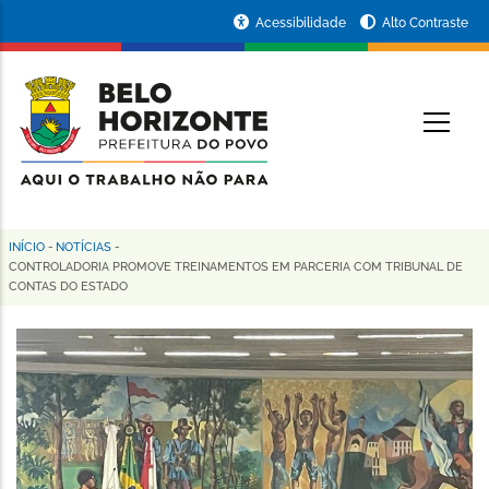
Pular
Portal
Acessibilidade
Alto Contraste
para
da
o
conteúdo
Prefeitura
O
principal
de
Belo
Horizonte
INÍCIO
-
NOTÍCIAS
-
Trilha
CONTROLADORIA PROMOVE TREINAMENTOS EM PARCERIA COM TRIBUNAL DE
CONTAS DO ESTADO
de
navegação