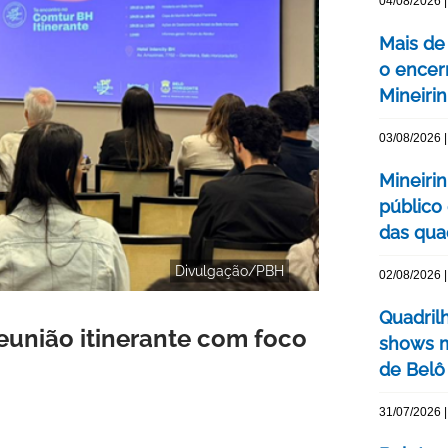
04/08/2026 |
Mais de
o encer
Mineiri
03/08/2026 |
Mineiri
público
das quad
Divulgação/PBH
02/08/2026 |
Quadril
eunião itinerante com foco
shows m
de Belô
31/07/2026 |