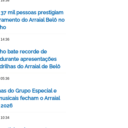
 18:38
 37 mil pessoas prestigiam
ramento do Arraial Belô no
nho
 14:36
nho bate recorde de
 durante apresentações
rilhas do Arraial de Belô
 05:36
has do Grupo Especial e
usicais fecham o Arraial
 2026
 10:34