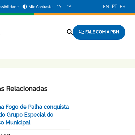
−
+
A
A
EN
PT
ES
ssibilidade
Alto Contraste
FALE COM A PBH
A
as Relacionadas
ha Fogo de Palha conquista
 do Grupo Especial do
o Municipal