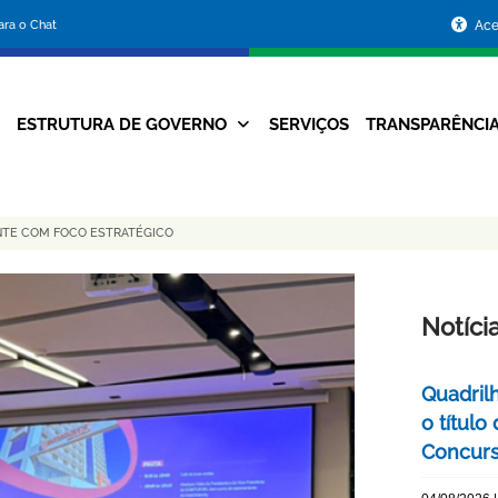
Portal
para o Chat
Ace
da
Prefeitura
ESTRUTURA DE GOVERNO
SERVIÇOS
TRANSPARÊNCI
Navegação
de
Principal
Belo
ANTE COM FOCO ESTRATÉGICO
Horizonte
Notíci
Quadril
o título
Concurs