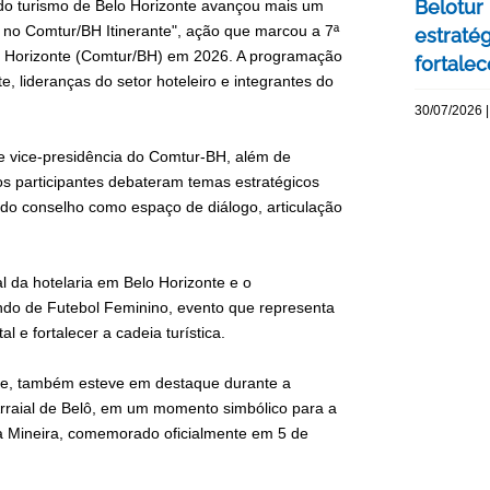
Belotur
o do turismo de Belo Horizonte avançou mais um
o no Comtur/BH Itinerante", ação que marcou a 7ª
estratég
lo Horizonte (Comtur/BH) em 2026. A programação
fortalec
e, lideranças do setor hoteleiro e integrantes do
30/07/2026 |
 e vice-presidência do Comtur-BH, além de
os participantes debateram temas estratégicos
 do conselho como espaço de diálogo, articulação
l da hotelaria em Belo Horizonte e o
ndo de Futebol Feminino, evento que representa
l e fortalecer a cadeia turística.
onte, também esteve em destaque durante a
Arraial de Belô, em um momento simbólico para a
ia Mineira, comemorado oficialmente em 5 de