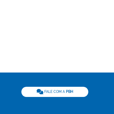
be
FALE COM A
PBH