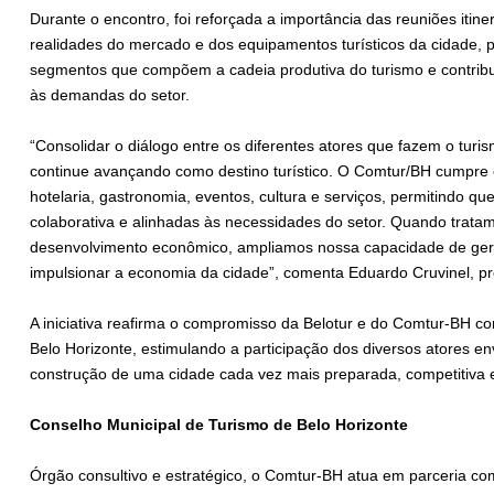
Durante o encontro, foi reforçada a importância das reuniões itin
realidades do mercado e dos equipamentos turísticos da cidade, 
segmentos que compõem a cadeia produtiva do turismo e contribu
às demandas do setor.
“Consolidar o diálogo entre os diferentes atores que fazem o turi
continue avançando como destino turístico. O Comtur/BH cumpre e
hotelaria, gastronomia, eventos, cultura e serviços, permitindo q
colaborativa e alinhadas às necessidades do setor. Quando tratam
desenvolvimento econômico, ampliamos nossa capacidade de gerar
impulsionar a economia da cidade”, comenta Eduardo Cruvinel, pr
A iniciativa reafirma o compromisso da Belotur e do Comtur-BH co
Belo Horizonte, estimulando a participação dos diversos atores en
construção de uma cidade cada vez mais preparada, competitiva 
Conselho Municipal de Turismo de Belo Horizonte
Órgão consultivo e estratégico, o Comtur-BH atua em parceria com