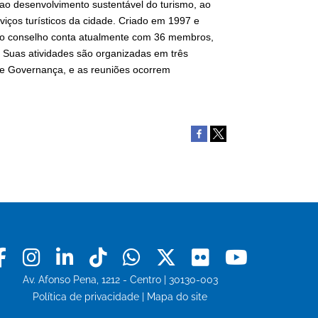
 ao desenvolvimento sustentável do turismo, ao
iços turísticos da cidade. Criado em 1997 e
, o conselho conta atualmente com 36 membros,
. Suas atividades são organizadas em três
 e Governança, e as reuniões ocorrem
Facebook
Instagram
Linkedin
Tiktok
Whatsapp
X
Flickr
Youtu
Av. Afonso Pena, 1212 - Centro | 30130-003
Política de privacidade
|
Mapa do site