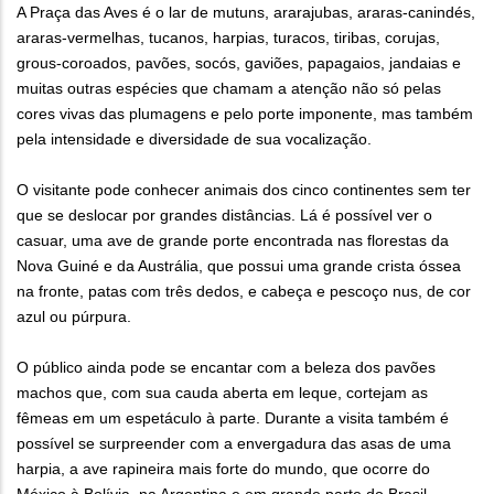
A Praça das Aves é o lar de mutuns, ararajubas, araras-canindés,
araras-vermelhas, tucanos, harpias, turacos, tiribas, corujas,
grous-coroados, pavões, socós, gaviões, papagaios, jandaias e
muitas outras espécies que chamam a atenção não só pelas
cores vivas das plumagens e pelo porte imponente, mas também
pela intensidade e diversidade de sua vocalização.
O visitante pode conhecer animais dos cinco continentes sem ter
que se deslocar por grandes distâncias. Lá é possível ver o
casuar, uma ave de grande porte encontrada nas florestas da
Nova Guiné e da Austrália, que possui uma grande crista óssea
na fronte, patas com três dedos, e cabeça e pescoço nus, de cor
azul ou púrpura.
O público ainda pode se encantar com a beleza dos pavões
machos que, com sua cauda aberta em leque, cortejam as
fêmeas em um espetáculo à parte. Durante a visita também é
possível se surpreender com a envergadura das asas de uma
harpia, a ave rapineira mais forte do mundo, que ocorre do