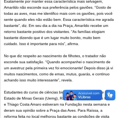
Exatamente por manter essa característica mais selvagem,
Amarildo não esconde sua preferência pelos gaviões. “Gosto de
todas as aves, mas me identifico mais com os gaviões, pois você
sente quando eles não estão bem. Essa característica me agrada
bastante”, diz. Em seu dia a dia na Praça, Amarildo recebe um
retorno bastante positivo dos visitantes. “As famílias elogiam
bastante dizendo que é um lugar muito bonito, muito bem
cuidado. Isso é importante para nós”, afirma.
No que diz respeito ao nascimento de filhotes, o tratador não
esconde sua satisfação. “Quando acompanhei o nascimento de
um avestruz pela primeira vez foi emocionante! Depois disso já vi
muitos nascimentos, como de emas, mutus, guarás, e continuo
achando isso muito interessante”, revela.
Estudantes do curso de ciências biológicas da Universidade do
Estado de Minas Gerais (Uemg), Raíssa Gabriela Medeiros Faltz
e Thiago Costa Amaro estiveram na Fundação nesta semana e
deram sua opinião sobre a Praça das Aves. Para Raíssa, a
reforma feita no local melhorou bastante as condições de visita