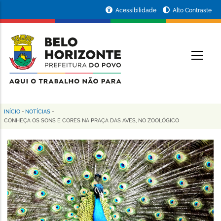
Pular
Portal
Acessibilidade
Alto Contraste
para
da
o
conteúdo
Prefeitura
O
principal
de
Belo
Horizonte
INÍCIO
-
NOTÍCIAS
-
Trilha
CONHEÇA OS SONS E CORES NA PRAÇA DAS AVES, NO ZOOLÓGICO
de
navegação