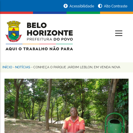
Pular
Portal
Acessibilidade
Alto Contraste
para
da
o
conteúdo
Prefeitura
O
principal
de
Belo
Horizonte
INÍCIO
-
NOTÍCIAS
-
CONHEÇA O PARQUE JARDIM LEBLON, EM VENDA NOVA
Trilha
de
navegação