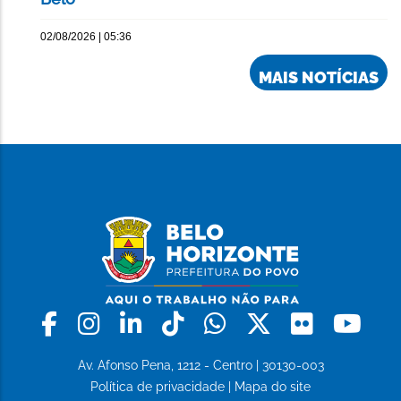
02/08/2026 | 05:36
MAIS NOTÍCIAS
Facebook
Instagram
Linkedin
Tiktok
Whatsapp
X
Flickr
Yo
Av. Afonso Pena, 1212 - Centro | 30130-003
Política de privacidade
|
Mapa do site