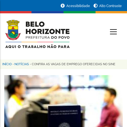
Pular
Portal
Acessibilidade
Alto Contraste
para
da
o
conteúdo
Prefeitura
O
principal
de
Belo
Horizonte
INÍCIO
-
NOTÍCIAS
-
CONFIRA AS VAGAS DE EMPREGO OFERECIDAS NO SINE
Trilha
de
navegação