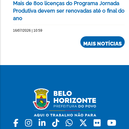
Mais de 800 licenças do Programa Jornada
Produtiva devem ser renovadas até o final do
ano
16/07/2026 | 10:59
MAIS NOTÍCIAS
Facebook
Instagram
Linkedin
Tiktok
Whatsapp
X
Flickr
Yo