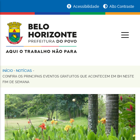
Pular
Portal
Acessibilidade
Alto Contraste
para
da
o
conteúdo
Prefeitura
O
principal
de
Belo
Horizonte
INÍCIO
-
NOTÍCIAS
-
Trilha
CONFIRA OS PRINCIPAIS EVENTOS GRATUITOS QUE ACONTECEM EM BH NESTE
FIM DE SEMANA
de
navegação