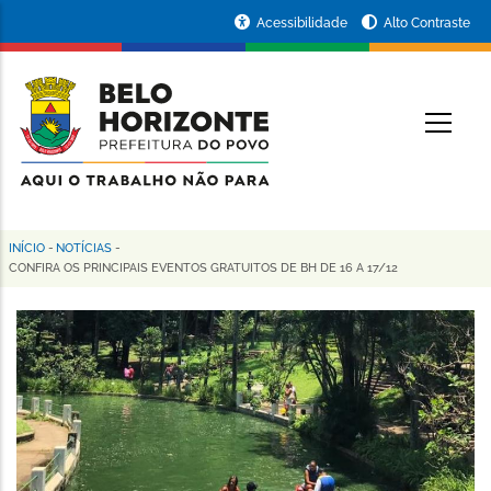
Pular
Portal
Acessibilidade
Alto Contraste
para
da
o
conteúdo
Prefeitura
O
principal
de
Belo
Horizonte
INÍCIO
-
NOTÍCIAS
-
Trilha
CONFIRA OS PRINCIPAIS EVENTOS GRATUITOS DE BH DE 16 A 17/12
de
navegação