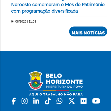
Noroeste comemoram o Mês do Patrimônio
com programação diversificada
04/08/2026 | 11:03
MAIS NOTÍCIAS
Facebook
Instagram
Linkedin
Tiktok
Whatsapp
X
Flickr
Yo