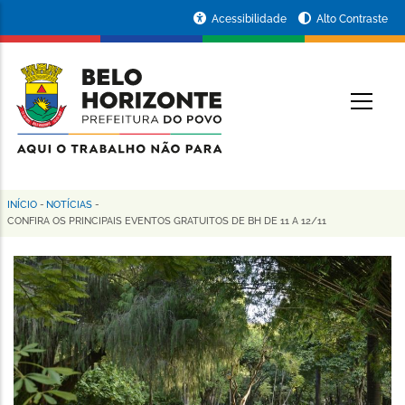
Pular
Portal
Acessibilidade
Alto Contraste
para
da
o
conteúdo
Prefeitura
O
principal
de
Belo
Horizonte
INÍCIO
-
NOTÍCIAS
-
Trilha
CONFIRA OS PRINCIPAIS EVENTOS GRATUITOS DE BH DE 11 A 12/11
de
navegação