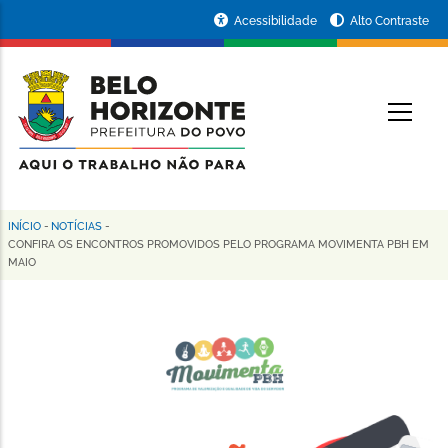
Pular
Portal
Acessibilidade
Alto Contraste
para
da
o
conteúdo
Prefeitura
O
principal
de
Belo
Horizonte
INÍCIO
-
NOTÍCIAS
-
Trilha
CONFIRA OS ENCONTROS PROMOVIDOS PELO PROGRAMA MOVIMENTA PBH EM
MAIO
de
navegação