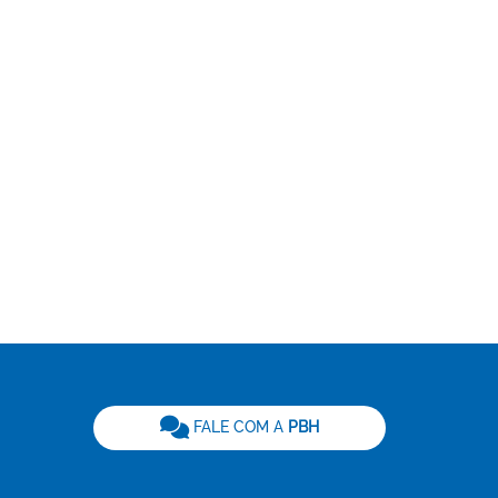
be
FALE COM A
PBH