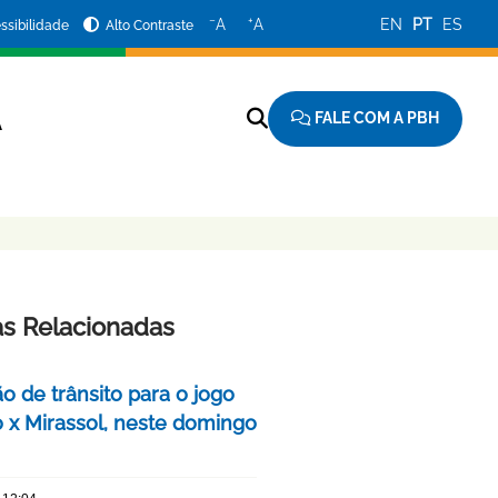
−
+
A
A
EN
PT
ES
ssibilidade
Alto Contraste
FALE COM A PBH
A
as Relacionadas
o de trânsito para o jogo
o x Mirassol, neste domingo