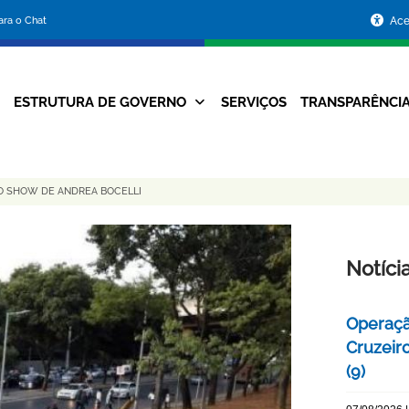
Portal
para o Chat
Ace
da
Prefeitura
ESTRUTURA DE GOVERNO
SERVIÇOS
TRANSPARÊNCI
Navegação
de
Principal
Belo
 O SHOW DE ANDREA BOCELLI
Horizonte
Notíci
Operaçã
Cruzeir
(9)