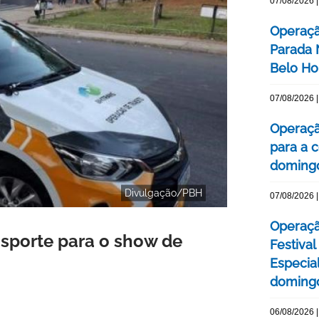
07/08/2026 |
Operaçã
Parada
Belo Ho
07/08/2026 |
Operaçã
para a c
domingo
Divulgação/PBH
07/08/2026 |
Operaçã
nsporte para o show de
Festival
Especial
domingo
06/08/2026 |