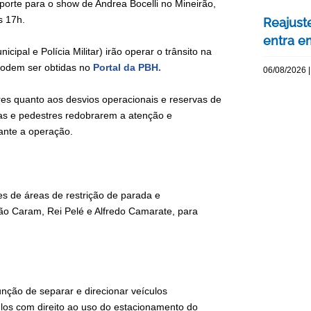
sporte para o show de Andrea Bocelli no Mineirão,
s 17h.
Reajuste
entra e
pal e Polícia Militar) irão operar o trânsito na
 podem ser obtidas no
Portal da PBH.
06/08/2026 |
es quanto aos desvios operacionais e reservas de
as e pedestres redobrarem a atenção e
rante a operação.
ões de áreas de restrição de parada e
ão Caram, Rei Pelé e Alfredo Camarate, para
unção de separar e direcionar veículos
ulos com direito ao uso do estacionamento do