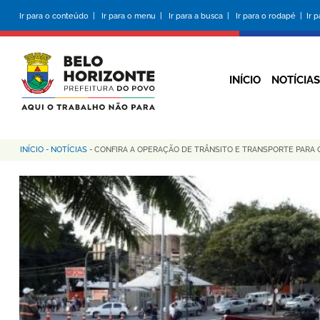
Pular
Ir para o conteúdo |
Ir para o menu |
Ir para a busca |
Ir para o rodapé |
Ir 
para
o
conteúdo
principal
INÍCIO
NOTÍCIAS
INÍCIO
-
NOTÍCIAS
-
CONFIRA A OPERAÇÃO DE TRÂNSITO E TRANSPORTE PARA
Trilha
de
navegação