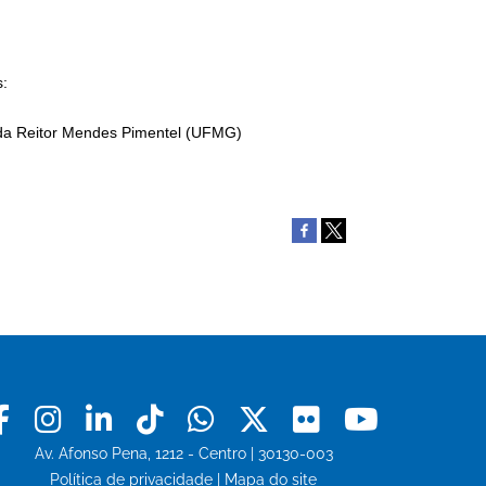
s:
ida Reitor Mendes Pimentel (UFMG)
Facebook
Instagram
Linkedin
Tiktok
Whatsapp
X
Flickr
Youtu
Av. Afonso Pena, 1212 - Centro | 30130-003
Política de privacidade
|
Mapa do site