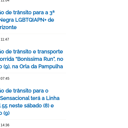
 12:04
o de trânsito para a 3ª
 Negra LGBTQIAPN+ de
rizonte
 11:47
o de trânsito e transporte
orrida “Boníssima Run”, no
 (9), na Orla da Pampulha
 07:45
o de trânsito para o
 Sensacional terá a Linha
 55 neste sábado (8) e
 (9)
 14:36