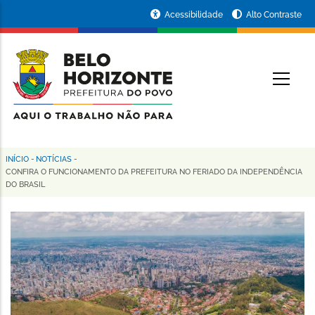
Pular
Portal
Acessibilidade
Alto Contraste
para
da
o
conteúdo
Prefeitura
O
principal
de
Belo
Horizonte
INÍCIO
-
NOTÍCIAS
-
Trilha
CONFIRA O FUNCIONAMENTO DA PREFEITURA NO FERIADO DA INDEPENDÊNCIA
DO BRASIL
de
navegação