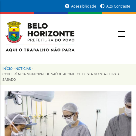
Pular
Portal
Acessibilidade
Alto Contraste
para
da
o
conteúdo
Prefeitura
O
principal
de
Belo
Horizonte
INÍCIO
-
NOTÍCIAS
-
Trilha
CONFERÊNCIA MUNICIPAL DE SAÚDE ACONTECE DESTA QUINTA-FEIRA A
SÁBADO
de
navegação