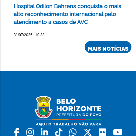
Hospital Odilon Behrens conquista o mais
alto reconhecimento internacional pelo
atendimento a casos de AVC
31/07/2026 | 10:38
MAIS NOTÍCIAS
Facebook
Instagram
Linkedin
Tiktok
Whatsapp
X
Flickr
Yo