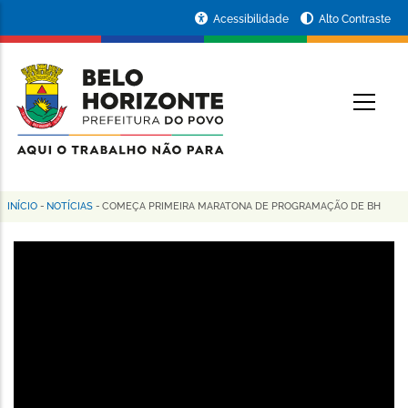
Pular
Portal
Acessibilidade
Alto Contraste
para
da
o
conteúdo
Prefeitura
O
principal
de
Belo
Horizonte
INÍCIO
-
NOTÍCIAS
-
COMEÇA PRIMEIRA MARATONA DE PROGRAMAÇÃO DE BH
Trilha
de
navegação