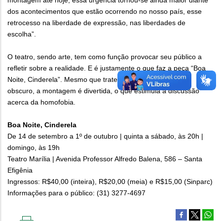
montagem até hoje, essa urgência tornou-se ainda maior diante
dos acontecimentos que estão ocorrendo no nosso país, esse
retrocesso na liberdade de expressão, nas liberdades de
escolha”.
O teatro, sendo arte, tem como função provocar seu público a
refletir sobre a realidade. E é justamente o que faz a peça “Boa
Noite, Cinderela”. Mesmo que trate de um tema pesado e
obscuro, a montagem é divertida, o que estimula a discussão
acerca da homofobia.
Boa Noite, Cinderela
De 14 de setembro a 1º de outubro | quinta a sábado, às 20h |
domingo, às 19h
Teatro Marília | Avenida Professor Alfredo Balena, 586 – Santa
Efigênia
Ingressos: R$40,00 (inteira), R$20,00 (meia) e R$15,00 (Sinparc)
Informações para o público: (31) 3277-4697