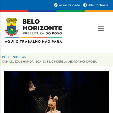
Pular
Portal
Acessibilidade
Alto Contraste
para
da
o
conteúdo
Prefeitura
O
principal
de
Belo
Horizonte
INÍCIO
-
NOTÍCIAS
-
Trilha
COM LEVEZA E HUMOR, “BOA NOITE, CINDERELA” ABORDA HOMOFOBIA
de
navegação