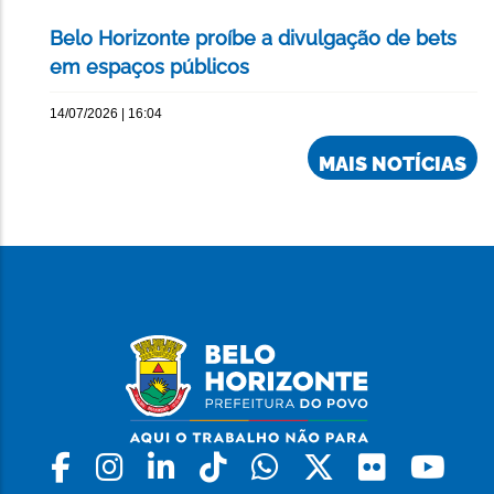
Belo Horizonte proíbe a divulgação de bets
em espaços públicos
14/07/2026 | 16:04
MAIS NOTÍCIAS
Facebook
Instagram
Linkedin
Tiktok
Whatsapp
X
Flickr
Yo