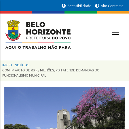
Pular
Portal
Acessibilidade
Alto Contraste
para
da
o
conteúdo
Prefeitura
O
principal
de
Belo
Horizonte
INÍCIO
-
NOTÍCIAS
-
Trilha
COM IMPACTO DE R$ 34 MILHÕES, PBH ATENDE DEMANDAS DO
FUNCIONALISMO MUNICIPAL
de
navegação