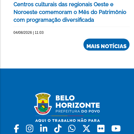
Centros culturais das regionais Oeste e
Noroeste comemoram o Mês do Patrimônio
com programação diversificada
04/08/2026 | 11:03
MAIS NOTÍCIAS
Facebook
Instagram
Linkedin
Tiktok
Whatsapp
X
Flickr
Yo