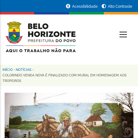
Pular
Portal
Acessibilidade
Alto Contraste
para
da
o
conteúdo
Prefeitura
O
principal
de
Belo
Horizonte
INÍCIO
-
NOTÍCIAS
-
Trilha
COLORINDO VENDA NOVA É FINALIZADO COM MURAL EM HOMENAGEM AOS
TROPEIROS
de
navegação