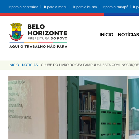
Pular
Ir para o conteúdo |
Ir para o menu |
Ir para a busca |
Ir para o rodapé |
Ir 
para
o
conteúdo
principal
INÍCIO
NOTÍCIAS
INÍCIO
-
NOTÍCIAS
-
CLUBE DO LIVRO DO CEA PAMPULHA ESTÁ COM INSCRIÇÕE
Trilha
de
navegação