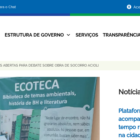
Portal
para o Chat
Ace
da
Prefeitura
ESTRUTURA DE GOVERNO
SERVIÇOS
TRANSPARÊNCI
Navegação
de
Principal
Belo
S ABERTAS PARA DEBATE SOBRE OBRA DE SOCORRO ACIOLI
Horizonte
Notíci
Platafo
acompa
tempo r
na cida