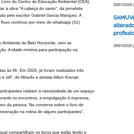
o Livro do Centro de Educação Ambiental (CEA),
29/07/2026 |
 a obra "A cabeça do santo", da jornalista
diada pelo escritor Gabriel Garcia Marquez. A
SAMUVet
m fluxo contínuo por meio do whatsapp (31)
alterad
profissi
io Ambiente de Belo Horizonte, vem se
28/07/2026 |
ão. A idade mínima para participação na
tas às 9h. Em 2026, já foram realizados três
útil", do filósofo e ativista Ailton Krenak.
 participantes relatam a necessidade de um espaço
Durante os encontros, a empolgação é expressa,
iano da pessoa. Na conversa sobre o livro do
ineração na rotina de alguns participantes”,
al compartilham os livros que estão lendo e