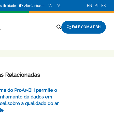
−
+
A
A
EN
PT
ES
ssibilidade
Alto Contraste
FALE COM A PBH
A
as Relacionadas
rma do ProAr-BH permite o
nhamento de dados em
eal sobre a qualidade do ar
de