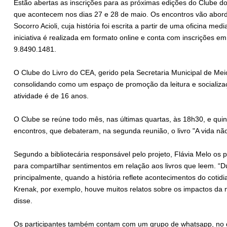
Estão abertas as inscrições para as próximas edições do Clube d
que acontecem nos dias 27 e 28 de maio. Os encontros vão abordar
Socorro Acioli, cuja história foi escrita a partir de uma oficina me
iniciativa é realizada em formato online e conta com inscrições e
9.8490.1481.
O Clube do Livro do CEA, gerido pela Secretaria Municipal de Me
consolidando como um espaço de promoção da leitura e socializaç
atividade é de 16 anos.
O Clube se reúne todo mês, nas últimas quartas, às 18h30, e quin
encontros, que debateram, na segunda reunião, o livro "A vida não é 
Segundo a bibliotecária responsável pelo projeto, Flávia Melo os
para compartilhar sentimentos em relação aos livros que leem. “
principalmente, quando a história reflete acontecimentos do cotid
Krenak, por exemplo, houve muitos relatos sobre os impactos da m
disse.
Os participantes também contam com um grupo de whatsapp, no qu