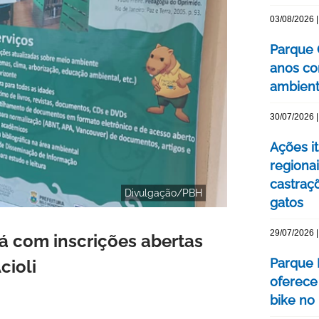
03/08/2026 |
Parque 
anos co
ambienta
30/07/2026 |
Ações i
regionai
castraç
Divulgação/PBH
gatos
29/07/2026 |
á com inscrições abertas
Parque 
cioli
oferece
bike no 