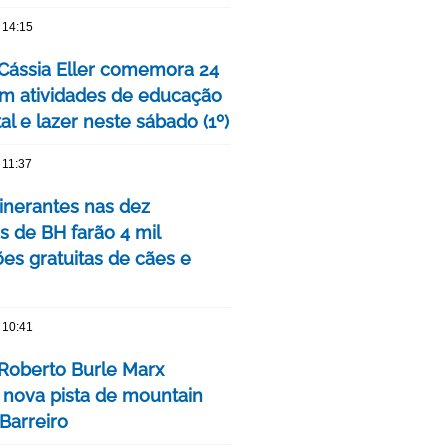
 14:15
Cássia Eller comemora 24
m atividades de educação
l e lazer neste sábado (1º)
 11:37
tinerantes nas dez
s de BH farão 4 mil
ões gratuitas de cães e
 10:41
Roberto Burle Marx
 nova pista de mountain
Barreiro