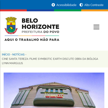
Pular
Portal
Acessibilidade
Alto Contraste
para
da
o
conteúdo
Prefeitura
O
principal
de
Belo
Horizonte
INÍCIO
-
NOTÍCIAS
-
Trilha
CINE SANTA TEREZA: FILME SYMBIOTIC EARTH DISCUTE OBRA DA BIÓLOGA
LYNN MARGULIS
de
navegação