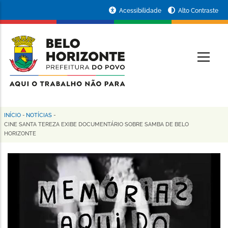
Pular
Portal
Acessibilidade
Alto Contraste
para
da
o
conteúdo
Prefeitura
O
principal
de
Belo
Horizonte
INÍCIO
-
NOTÍCIAS
-
Trilha
CINE SANTA TEREZA EXIBE DOCUMENTÁRIO SOBRE SAMBA DE BELO
HORIZONTE
de
navegação