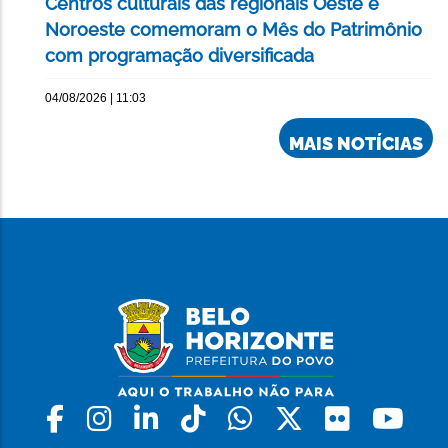
Centros culturais das regionais Oeste e
Noroeste comemoram o Mês do Patrimônio
com programação diversificada
04/08/2026 | 11:03
MAIS NOTÍCIAS
Facebook
Instagram
Linkedin
Tiktok
Whatsapp
X
Flickr
Yo