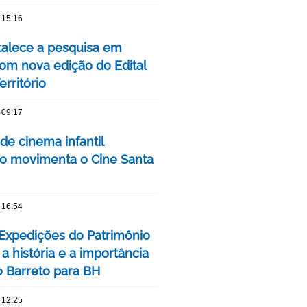
 15:16
talece a pesquisa em
om nova edição do Edital
rritório
 09:17
 de cinema infantil
iro movimenta o Cine Santa
 16:54
 Expedições do Patrimônio
a história e a importância
o Barreto para BH
 12:25