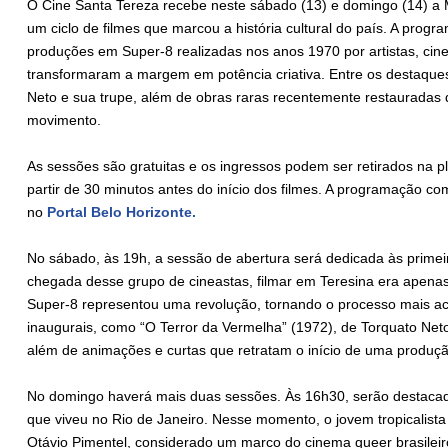
O Cine Santa Tereza recebe neste sábado (13) e domingo (14) a 
um ciclo de filmes que marcou a história cultural do país. A prog
produções em Super-8 realizadas nos anos 1970 por artistas, cine
transformaram a margem em potência criativa. Entre os destaques
Neto e sua trupe, além de obras raras recentemente restauradas q
movimento.
As sessões são gratuitas e os ingressos podem ser retirados na 
partir de 30 minutos antes do início dos filmes. A programação c
no
Portal Belo Horizonte.
No sábado, às 19h, a sessão de abertura será dedicada às primeir
chegada desse grupo de cineastas, filmar em Teresina era apena
Super-8 representou uma revolução, tornando o processo mais ace
inaugurais, como “O Terror da Vermelha” (1972), de Torquato Net
além de animações e curtas que retratam o início de uma produção
No domingo haverá mais duas sessões. Às 16h30, serão destacada
que viveu no Rio de Janeiro. Nesse momento, o jovem tropicalista 
Otávio Pimentel, considerado um marco do cinema queer brasilei