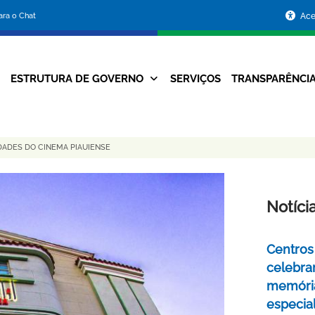
Portal
para o Chat
Ace
da
Prefeitura
ESTRUTURA DE GOVERNO
SERVIÇOS
TRANSPARÊNCI
Navegação
de
Principal
Belo
DADES DO CINEMA PIAUIENSE
Horizonte
Notíci
Centros 
celebra
memóri
especia