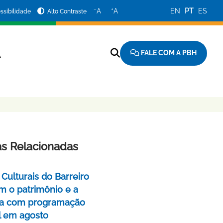
−
+
A
A
EN
PT
ES
ssibilidade
Alto Contraste
FALE COM A PBH
A
as Relacionadas
Culturais do Barreiro
m o patrimônio e a
a com programação
l em agosto