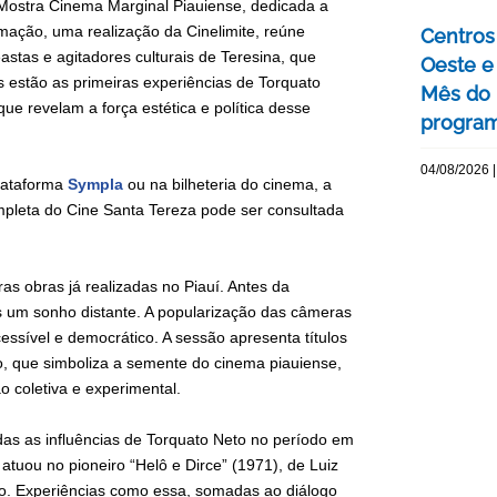
Mostra Cinema Marginal Piauiense, dedicada a
ramação, uma realização da Cinelimite, reúne
Centros 
astas e agitadores culturais de Teresina, que
Oeste 
 estão as primeiras experiências de Torquato
Mês do 
ue revelam a força estética e política desse
program
04/08/2026 |
plataforma
Sympla
ou na bilheteria do cinema, a
ompleta do Cine Santa Tereza pode ser consultada
as obras já realizadas no Piauí. Antes da
s um sonho distante. A popularização das câmeras
ssível e democrático. A sessão apresenta títulos
o, que simboliza a semente do cinema piauiense,
 coletiva e experimental.
s as influências de Torquato Neto no período em
atuou no pioneiro “Helô e Dirce” (1971), de Luiz
ro. Experiências como essa, somadas ao diálogo