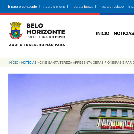
Pular
Ir para o conteúdo |
Ir para o menu |
Ir para a busca |
Ir para o rodapé |
Ir 
para
o
conteúdo
principal
INÍCIO
NOTÍCIAS
INÍCIO
-
NOTÍCIAS
-
CINE SANTA TEREZA APRESENTA OBRAS PIONEIRAS E RARI
Trilha
de
navegação