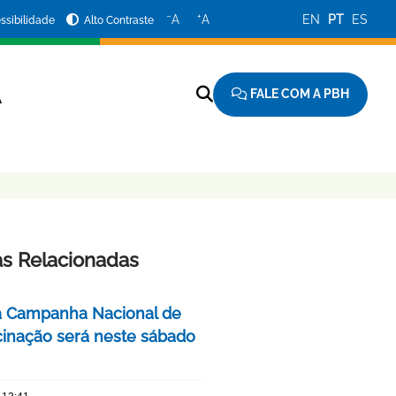
−
+
A
A
EN
PT
ES
ssibilidade
Alto Contraste
FALE COM A PBH
A
as Relacionadas
a Campanha Nacional de
cinação será neste sábado