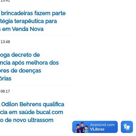
 13:41
 brincadeiras fazem parte
tégia terapêutica para
s em Venda Nova
 13:48
oga decreto de
cia após melhora dos
ores de doenças
órias
 08:17
 Odilon Behrens qualifica
ncia em saúde bucal com
ão de novo ultrassom