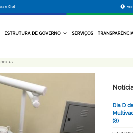
Portal
para o Chat
Ace
da
Prefeitura
ESTRUTURA DE GOVERNO
SERVIÇOS
TRANSPARÊNCI
Navegação
de
Principal
Belo
LÓGICAS
Horizonte
Notíci
Dia D d
Multiva
(8)