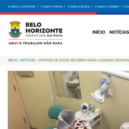
Pular
Ir para o conteúdo |
Ir para o menu |
Ir para a busca |
Ir para o rodapé |
Ir 
para
o
conteúdo
principal
INÍCIO
NOTÍCIAS
INÍCIO
-
NOTÍCIAS
-
CENTROS DE SAÚDE RECEBEM NOVAS CADEIRAS ODONTO
Trilha
de
navegação