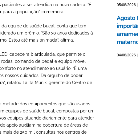
 pacientes a ser atendida na nova cadeira. “É
05/08/2026 |
r para a população”, comemora.
Agosto 
importâ
, da equipe de saúde bucal, conta que tem
nsiderado um prêmio. “São 30 anos dedicados à
amament
o. Estou até mais animada”, afirma.
matern
ED, cabeceira biarticulada, que permite o
04/08/2026 |
e rodas, comando de pedal e equipo móvel
onforto no atendimento ao usuário. “É uma
os nossos cuidados. Dá orgulho de poder
a”, relatou Talita Munik, gerente do Centro de
s da metade dos equipamentos que são usados
com equipes de saúde bucal, compostas por um
o 303 equipes atuando diariamente para atender
de apoio auxiliam na cobertura de áreas de
as mais de 250 mil consultas nos centros de