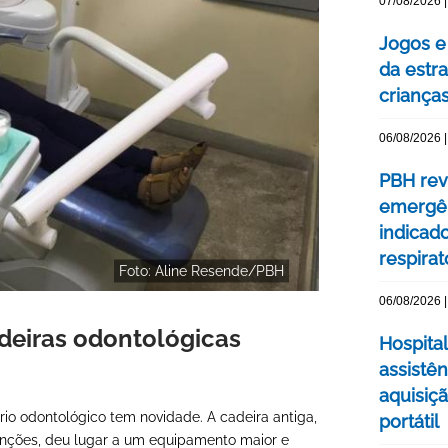
07/08/2026 |
Jogos e
da estra
criança
06/08/2026 |
PBH rev
emergên
indicad
respirat
Foto: Aline Resende/PBH
06/08/2026 |
deiras odontológicas
Hospital
assistê
aquisiç
o odontológico tem novidade. A cadeira antiga,
portátil
nções, deu lugar a um equipamento maior e