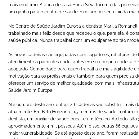
mais moderno. A dona de casa Sônia Silva foi uma das primeiras
um ganho para o centro de saúde, mas um presente ainda maio
No Centro de Saúde Jardim Europa a dentista Marília Romanelli
trabalhado mais feliz desde que recebeu o que, para ela, é co
saúde pública. Nunca trabalhei com um equipamento tão modern
As novas cadeiras são equipadas com sugadores, refletores de L
atendimento a pacientes cadeirantes em sua própria cadeira d
acoplado. Comodidade para quem trabalha e mais agilidade e c
motivação para os profissionais e também para quem precisa d
oferecer um serviço de melhor qualidade, com mais infraestrutur
Saúde Jardim Europa.
Até outubro deste ano, outras 216 cadeiras vão substituir mai
atualmente. Em Belo Horizonte, 151 centros de saúde contam 
dentista, um auxiliar de saúde bucal e um técnico. Ao todo, sã
aproximadamente 4 mil pessoas. Além disso, outras 66 equipes 
maior vulnerabilidade. Só até agosto deste ano, foram realizad