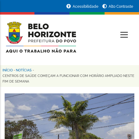
Pular
Portal
Acessibilidade
Alto Contraste
para
da
o
conteúdo
Prefeitura
O
principal
de
Belo
Horizonte
INÍCIO
-
NOTÍCIAS
-
Trilha
CENTROS DE SAÚDE COMEÇAM A FUNCIONAR COM HORÁRIO AMPLIADO NESTE
FIM DE SEMANA
de
navegação