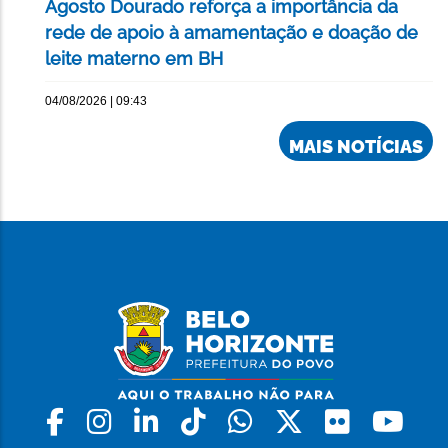
Agosto Dourado reforça a importância da
rede de apoio à amamentação e doação de
leite materno em BH
04/08/2026 | 09:43
MAIS NOTÍCIAS
Facebook
Instagram
Linkedin
Tiktok
Whatsapp
X
Flickr
Yo