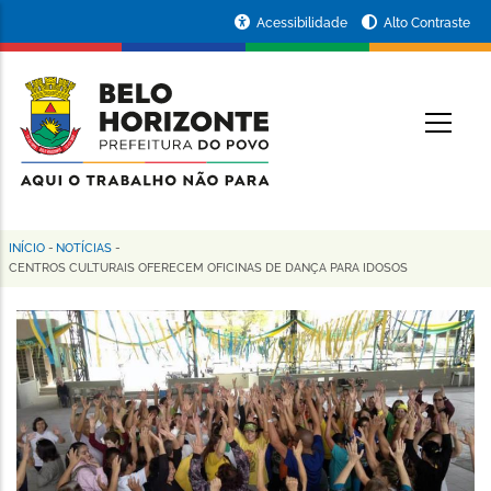
Pular
Portal
Acessibilidade
Alto Contraste
para
da
o
conteúdo
Prefeitura
O
principal
de
Belo
Horizonte
INÍCIO
-
NOTÍCIAS
-
Trilha
CENTROS CULTURAIS OFERECEM OFICINAS DE DANÇA PARA IDOSOS
de
navegação