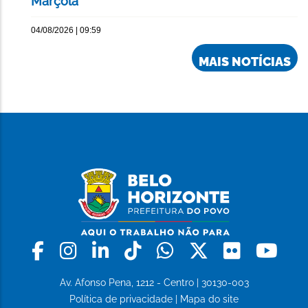
Marçola
04/08/2026 | 09:59
MAIS NOTÍCIAS
Facebook
Instagram
Linkedin
Tiktok
Whatsapp
X
Flickr
Yo
Av. Afonso Pena, 1212 - Centro | 30130-003
Política de privacidade
|
Mapa do site