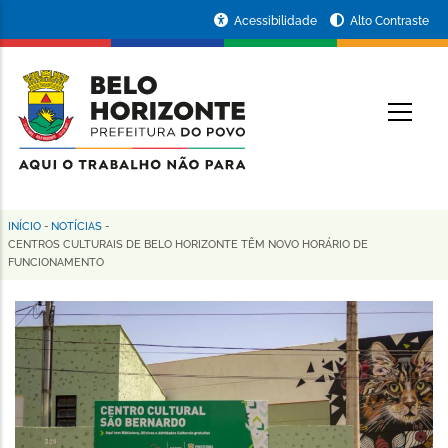
Pular
Portal
Acessibilidade
Alto Contraste
para
da
o
conteúdo
Prefeitura
O
principal
de
Belo
Horizonte
INÍCIO
-
NOTÍCIAS
-
Trilha
CENTROS CULTURAIS DE BELO HORIZONTE TÊM NOVO HORÁRIO DE
FUNCIONAMENTO
de
navegação