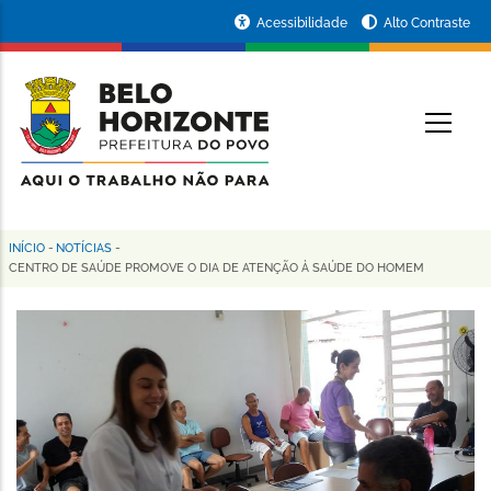
Pular
Portal
Acessibilidade
Alto Contraste
para
da
o
conteúdo
Prefeitura
O
principal
de
Belo
Horizonte
INÍCIO
-
NOTÍCIAS
-
Trilha
CENTRO DE SAÚDE PROMOVE O DIA DE ATENÇÃO À SAÚDE DO HOMEM
de
navegação