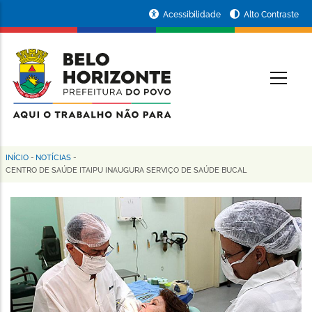
Pular
Portal
Acessibilidade
Alto Contraste
para
da
o
conteúdo
Prefeitura
O
principal
de
Belo
Horizonte
INÍCIO
-
NOTÍCIAS
-
Trilha
CENTRO DE SAÚDE ITAIPU INAUGURA SERVIÇO DE SAÚDE BUCAL
de
navegação