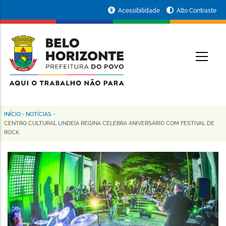
Pular
Portal
Acessibilidade
Alto Contraste
para
da
o
conteúdo
Prefeitura
O
principal
de
Belo
Horizonte
INÍCIO
-
NOTÍCIAS
-
Trilha
CENTRO CULTURAL LINDEIA REGINA CELEBRA ANIVERSÁRIO COM FESTIVAL DE
ROCK
de
navegação