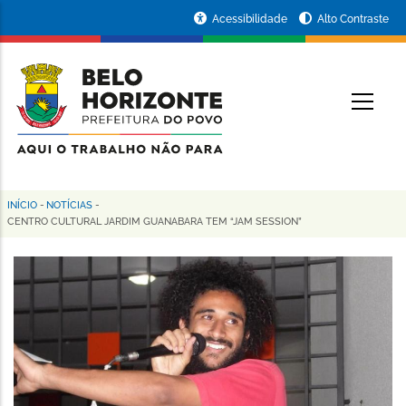
Pular
Portal
Acessibilidade
Alto Contraste
para
da
o
conteúdo
Prefeitura
O
principal
de
Belo
Horizonte
INÍCIO
-
NOTÍCIAS
-
Trilha
CENTRO CULTURAL JARDIM GUANABARA TEM “JAM SESSION”
de
navegação