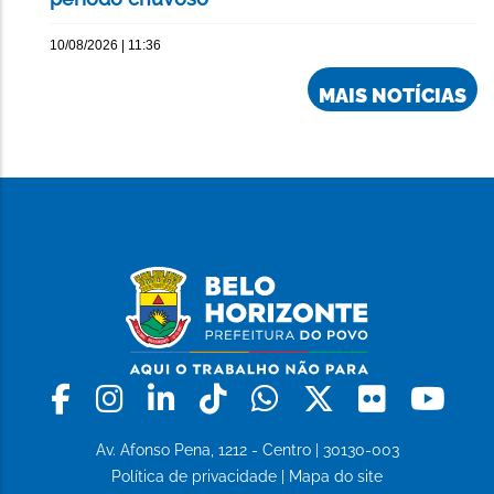
10/08/2026 | 11:36
MAIS NOTÍCIAS
Facebook
Instagram
Linkedin
Tiktok
Whatsapp
X
Flickr
Yo
Av. Afonso Pena, 1212 - Centro | 30130-003
Política de privacidade
|
Mapa do site