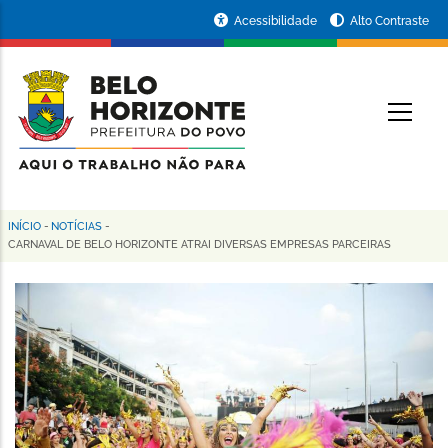
Pular
Portal
Acessibilidade
Alto Contraste
para
da
o
conteúdo
Prefeitura
O
principal
de
Belo
Horizonte
INÍCIO
-
NOTÍCIAS
-
Trilha
CARNAVAL DE BELO HORIZONTE ATRAI DIVERSAS EMPRESAS PARCEIRAS
de
navegação