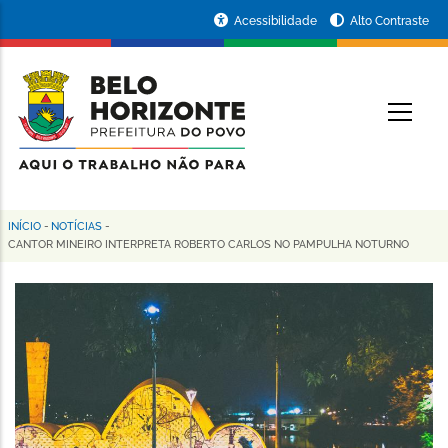
Pular
Portal
Acessibilidade
Alto Contraste
para
da
o
conteúdo
Prefeitura
O
principal
de
Belo
Horizonte
INÍCIO
-
NOTÍCIAS
-
Trilha
CANTOR MINEIRO INTERPRETA ROBERTO CARLOS NO PAMPULHA NOTURNO
de
navegação