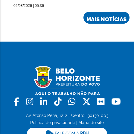
02/08/2026 | 05:36
MAIS NOTÍCIAS
Facebook
Instagram
Linkedin
Tiktok
Whatsapp
X
Flickr
Yo
Av. Afonso Pena, 1212 - Centro | 30130-003
Política de privacidade
|
Mapa do site
FALE COM A
PBH