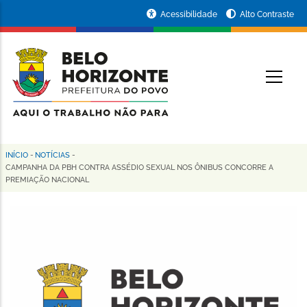
Pular
Portal
Acessibilidade
Alto Contraste
para
da
o
conteúdo
Prefeitura
O
principal
de
Belo
Horizonte
INÍCIO
-
NOTÍCIAS
-
Trilha
CAMPANHA DA PBH CONTRA ASSÉDIO SEXUAL NOS ÔNIBUS CONCORRE A
PREMIAÇÃO NACIONAL
de
navegação